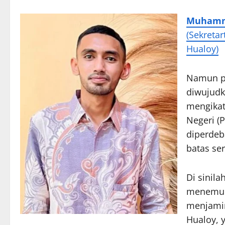
Muhamm
(Sekreta
Hualoy)
Namun pe
diwujudk
mengikat
Negeri (
diperdeb
batas ser
Di sinil
menemuka
menjamin
Hualoy, 