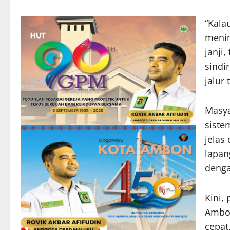
“Kala
menim
janji
sindi
jalur 
Masya
siste
jelas
lapan
denga
Kini,
Ambon
cepat