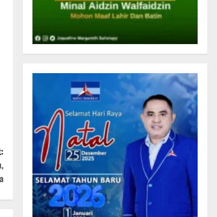
:
,
a