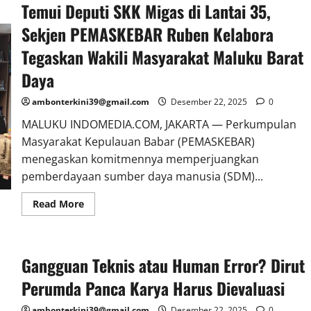
Temui Deputi SKK Migas di Lantai 35,
Sekjen PEMASKEBAR Ruben Kelabora
Tegaskan Wakili Masyarakat Maluku Barat
Daya
ambonterkini39@gmail.com
Desember 22, 2025
0
MALUKU INDOMEDIA.COM, JAKARTA — Perkumpulan
Masyarakat Kepulauan Babar (PEMASKEBAR)
menegaskan komitmennya memperjuangkan
pemberdayaan sumber daya manusia (SDM)...
Read More
Gangguan Teknis atau Human Error? Dirut
Perumda Panca Karya Harus Dievaluasi
ambonterkini39@gmail.com
Desember 22, 2025
0