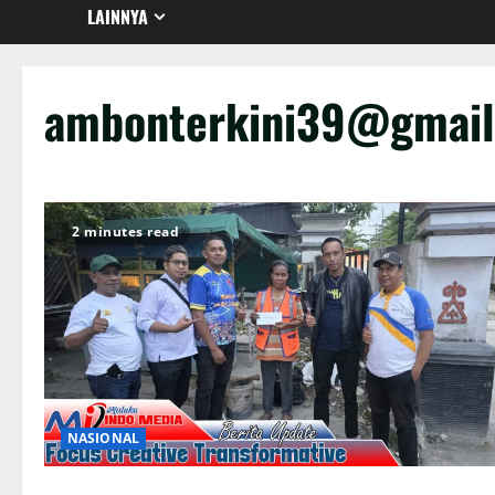
LAINNYA
ambonterkini39@gmai
2 minutes read
NASIONAL