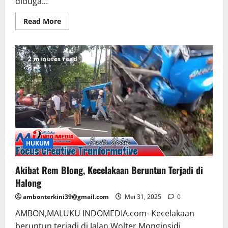
diduga...
Read More
2 minutes read
HUKUM
Akibat Rem Blong, Kecelakaan Beruntun Terjadi di
Halong
ambonterkini39@gmail.com
Mei 31, 2025
0
AMBON,MALUKU INDOMEDIA.com- Kecelakaan
beruntun terjadi di Jalan Wolter Monginsidi