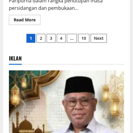
Paripurna dalam rangka penutupan masa
persidangan dan pembukaan...
Read More
1
2
3
4
…
10
Next
IKLAN