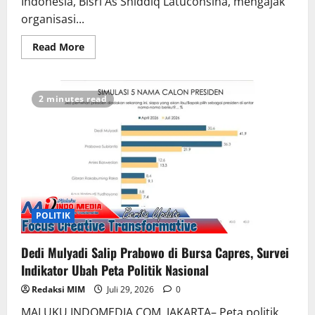
Indonesia, Bisri As Shiddiq Latuconsina, mengajak
organisasi...
Read More
2 minutes read
POLITIK
Dedi Mulyadi Salip Prabowo di Bursa Capres, Survei
Indikator Ubah Peta Politik Nasional
Redaksi MIM
Juli 29, 2026
0
MALUKU INDOMEDIA.COM, JAKARTA– Peta politik