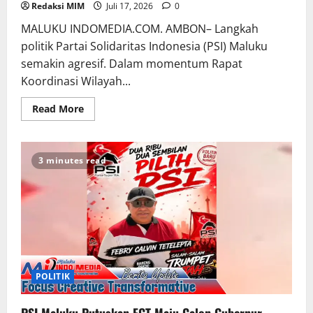
Redaksi MIM
Juli 17, 2026
0
MALUKU INDOMEDIA.COM. AMBON– Langkah
politik Partai Solidaritas Indonesia (PSI) Maluku
semakin agresif. Dalam momentum Rapat
Koordinasi Wilayah...
Read More
3 minutes read
POLITIK
PSI Maluku Putuskan FCT Maju Calon Gubernur