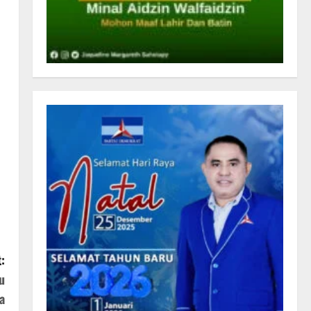
:
u
a