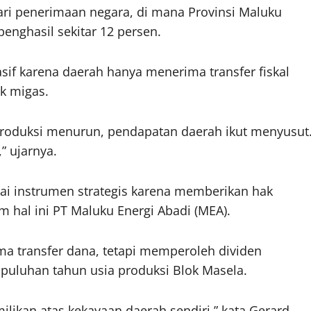
ri penerimaan negara, di mana Provinsi Maluku
enghasil sekitar 12 persen.
asif karena daerah hanya menerima transfer fiskal
k migas.
a produksi menurun, pendapatan daerah ikut menyusut
” ujarnya.
gai instrumen strategis karena memberikan hak
 hal ini PT Maluku Energi Abadi (MEA).
a transfer dana, tetapi memperoleh dividen
puluhan tahun usia produksi Blok Masela.
emilikan atas kekayaan daerah sendiri,” kata Gerard.