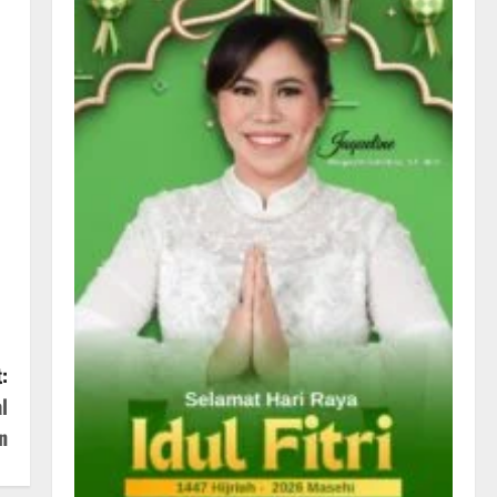
:
l
n