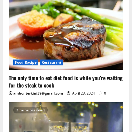
Food Racipe
Restaurant
The only time to eat diet food is while you’re waiting
for the steak to cook
ambonterkini39@gmail.com
April 23, 2024
0
2 minutes read