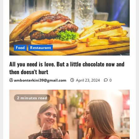
Food
Restaurant
All you need is love. But a little chocolate now and
then doesn’t hurt
ambonterkini39@gmail.com
April 23, 2024
0
2 minutes read