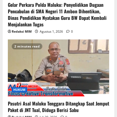
Gelar Perkara Polda Maluku: Penyelidikan Dugaan
Pencabulan di SMA Negeri 11 Ambon Dihentikan,
Dinas Pendidikan Nyatakan Guru BW Dapat Kembali
Menjalankan Tugas
Redaksi MIM
Agustus 1, 2026
0
2 minutes read
HUKUM
Pasutri Asal Maluku Tenggara Ditangkap Saat Jemput
Paket di JNT Tual, Diduga Berisi Sabu