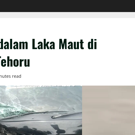
 dalam Laka Maut di
Tehoru
nutes read