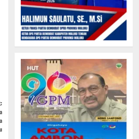
:
a
a
u