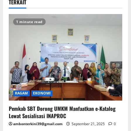
TERKAIT
1 minute read
RAGAM
EKONOMI
Pemkab SBT Dorong UMKM Manfaatkan e-Katalog
Lewat Sosialisasi INAPROC
ambonterkini39@gmail.com
September 21, 2025
0