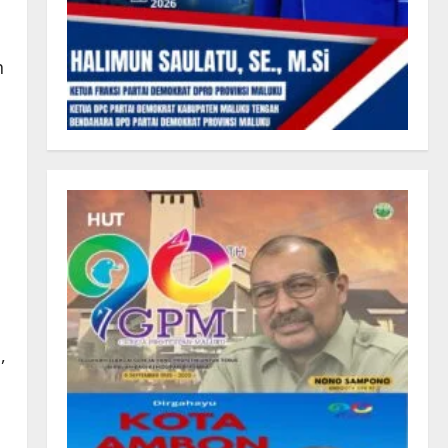
h
.
,