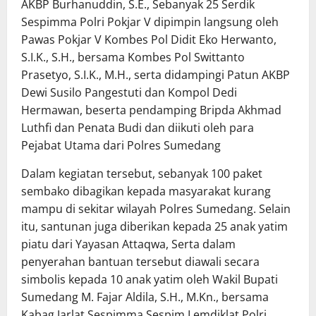
AKBP Burhanuddin, S.E., Sebanyak 25 Serdik
Sespimma Polri Pokjar V dipimpin langsung oleh
Pawas Pokjar V Kombes Pol Didit Eko Herwanto,
S.I.K., S.H., bersama Kombes Pol Swittanto
Prasetyo, S.I.K., M.H., serta didampingi Patun AKBP
Dewi Susilo Pangestuti dan Kompol Dedi
Hermawan, beserta pendamping Bripda Akhmad
Luthfi dan Penata Budi dan diikuti oleh para
Pejabat Utama dari Polres Sumedang
Dalam kegiatan tersebut, sebanyak 100 paket
sembako dibagikan kepada masyarakat kurang
mampu di sekitar wilayah Polres Sumedang. Selain
itu, santunan juga diberikan kepada 25 anak yatim
piatu dari Yayasan Attaqwa, Serta dalam
penyerahan bantuan tersebut diawali secara
simbolis kepada 10 anak yatim oleh Wakil Bupati
Sumedang M. Fajar Aldila, S.H., M.Kn., bersama
Kabag Jarlat Sespimma Sespim Lemdiklat Polri