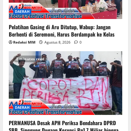
DAERAH
Pelatihan Gasing di Aru Ditutup, Wabup: Jangan
Berhenti di Seremoni, Harus Berdampak ke Kelas
Redaksi MIM
Agustus 8, 2026
0
2 minutes read
DAERAH
PERMANUSA Desak APH Periksa Bendahara DPRD
SBB, Singgung Dugaan Korupsi Rp1,7 Miliar hingga