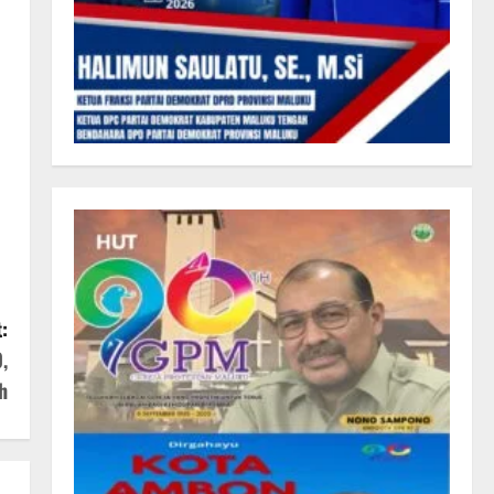
:
,
h