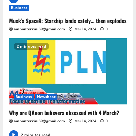
Business
Musk’s SpaceX: Starship lands safely… then explodes
ambonterkini39@gmail.com
Mei 14, 2024
0
2 minutes read
Business
Newsbeat
Why are QAnon believers obsessed with 4 March?
ambonterkini39@gmail.com
Mei 14, 2024
0
2 minutes read