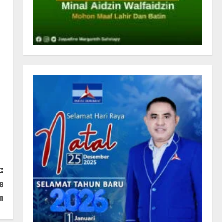
:
e
n