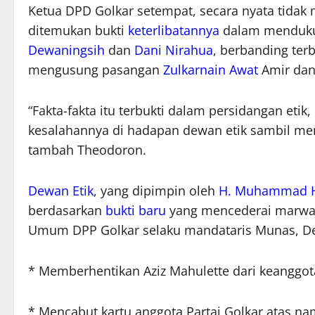
Ketua DPD Golkar setempat, secara nyata tidak
ditemukan bukti
keterlibatannya
dalam menduku
Dewaningsih
dan
Dani Nirahua
, berbanding ter
mengusung pasangan
Zulkarnain Awat
Amir da
“Fakta-fakta itu terbukti dalam persidangan eti
kesalahannya di hadapan dewan etik sambil men
tambah Theodoron.
Dewan Etik
, yang dipimpin oleh
H. Muhammad H
berdasarkan
bukti baru
yang mencederai marwah 
Umum DPP Golkar selaku mandataris Munas, D
* Memberhentikan Aziz Mahulette dari keanggota
* Mencabut kartu anggota Partai Golkar atas na