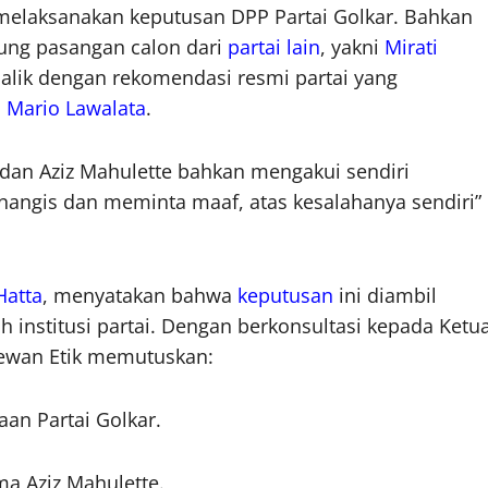
 melaksanakan keputusan DPP Partai Golkar. Bahkan
ng pasangan calon dari
partai lain
, yakni
Mirati
balik dengan rekomendasi resmi partai yang
n
Mario Lawalata
.
k, dan Aziz Mahulette bahkan mengakui sendiri
angis dan meminta maaf, atas kesalahanya sendiri”
atta
, menyatakan bahwa
keputusan
ini diambil
institusi partai. Dengan berkonsultasi kepada Ketu
ewan Etik memutuskan:
an Partai Golkar.
ma Aziz Mahulette.