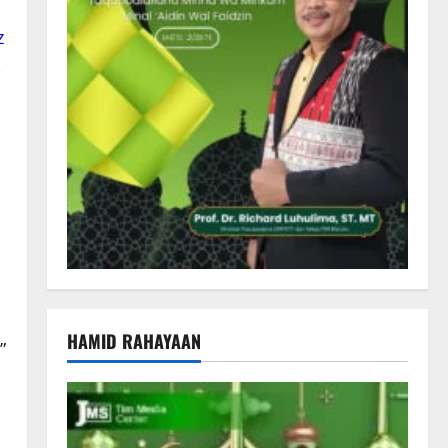
z
HAMID RAHAYAAN
”