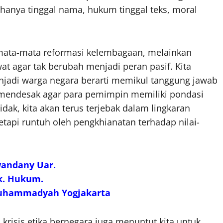
k hanya tinggal nama, hukum tinggal teks, moral
ata-mata reformasi kelembagaan, melainkan
at agar tak berubah menjadi peran pasif. Kita
adi warga negara berarti memikul tanggung jawab
u mendesak agar para pemimpin memiliki pondasi
idak, kita akan terus terjebak dalam lingkaran
etapi runtuh oleh pengkhianatan terhadap nilai-
andany Uar.
k. Hukum.
Muhammadyah Yogjakarta
i krisis etika bernegara juga menuntut kita untuk