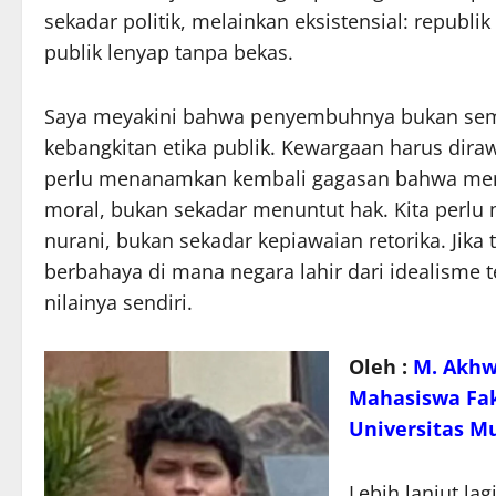
sekadar politik, melainkan eksistensial: republi
publik lenyap tanpa bekas.
Saya meyakini bahwa penyembuhnya bukan sem
kebangkitan etika publik. Kewargaan harus diraw
perlu menanamkan kembali gagasan bahwa menj
moral, bukan sekadar menuntut hak. Kita perl
nurani, bukan sekadar kepiawaian retorika. Jika t
berbahaya di mana negara lahir dari idealisme t
nilainya sendiri.
Oleh :
M. Akhw
Mahasiswa Fa
Universitas 
Lebih lanjut lag