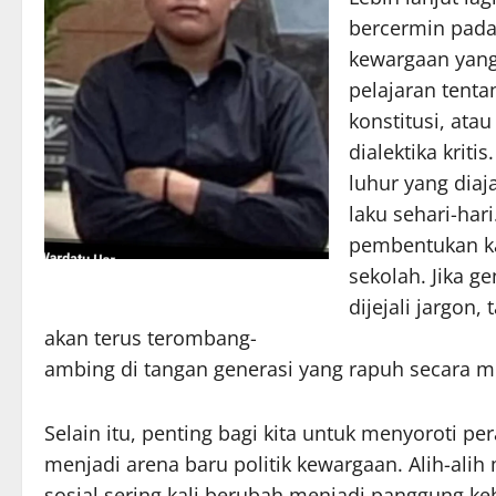
bercermin pada
kewargaan yang 
pelajaran tenta
konstitusi, ata
dialektika kritis.
luhur yang diaj
laku sehari-hari
pembentukan ka
sekolah. Jika g
dijejali jargon,
akan terus terombang-
ambing di tangan generasi yang rapuh secara m
Selain itu, penting bagi kita untuk menyoroti pe
menjadi arena baru politik kewargaan. Alih-ali
sosial sering kali berubah menjadi panggung keb