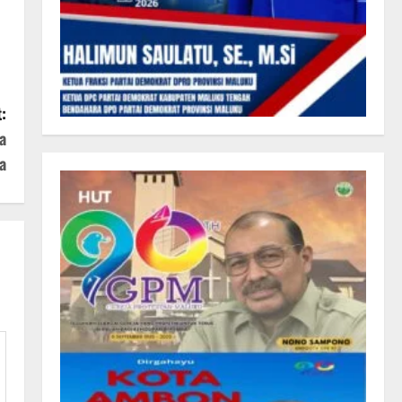
:
a
a