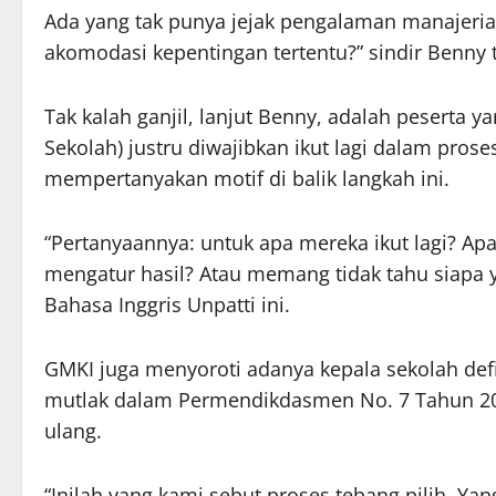
Ada yang tak punya jejak pengalaman manajerial d
akomodasi kepentingan tertentu?” sindir Benny 
Tak kalah ganjil, lanjut Benny, adalah peserta
Sekolah) justru diwajibkan ikut lagi dalam pro
mempertanyakan motif di balik langkah ini.
“Pertanyaannya: untuk apa mereka ikut lagi? Ap
mengatur hasil? Atau memang tidak tahu siapa y
Bahasa Inggris Unpatti ini.
GMKI juga menyoroti adanya kepala sekolah defi
mutlak dalam Permendikdasmen No. 7 Tahun 202
ulang.
“Inilah yang kami sebut proses tebang pilih. Ya