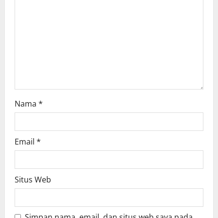
Nama
*
Email
*
Situs Web
Simpan nama, email, dan situs web saya pada