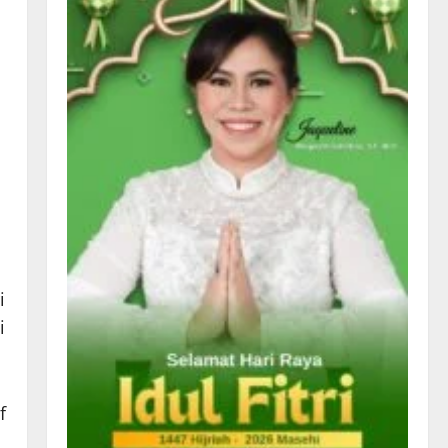
i
i
f