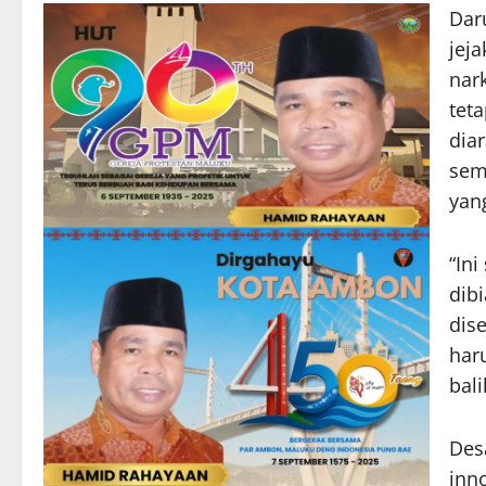
Dar
jej
nar
teta
dia
sem
yan
“Ini
dib
dise
har
bali
Des
inn