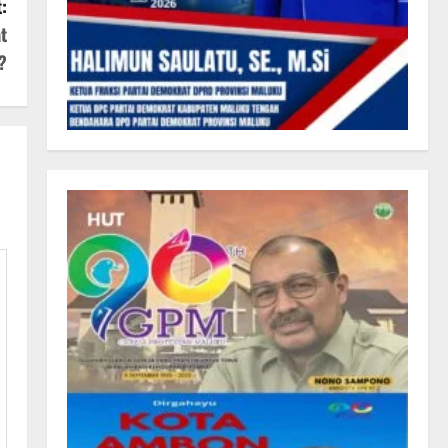
:
t
?