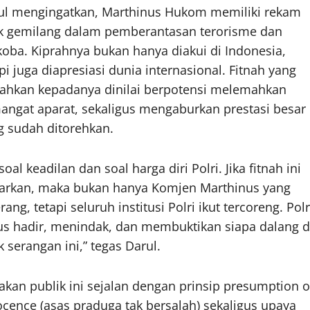
ul mengingatkan, Marthinus Hukom memiliki rekam
ak gemilang dalam pemberantasan terorisme dan
koba. Kiprahnya bukan hanya diakui di Indonesia,
pi juga diapresiasi dunia internasional. Fitnah yang
rahkan kepadanya dinilai berpotensi melemahkan
angat aparat, sekaligus mengaburkan prestasi besar
g sudah ditorehkan.
 soal keadilan dan soal harga diri Polri. Jika fitnah ini
iarkan, maka bukan hanya Komjen Marthinus yang
rang, tetapi seluruh institusi Polri ikut tercoreng. Polr
us hadir, menindak, dan membuktikan siapa dalang d
k serangan ini,” tegas Darul.
akan publik ini sejalan dengan prinsip presumption o
ocence (asas praduga tak bersalah) sekaligus upaya