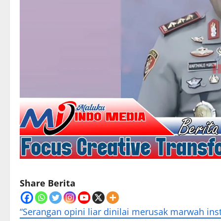
Share Berita
“Serangan opini liar dinilai merusak marwah inst