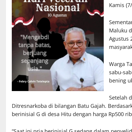
Kamis (7/
Sementar
Maluku d
Agustus 
masyarak
Warga Ta
sabu-sab
bening uk
Setelah 
Ditresnarkoba di bilangan Batu Gajah. Berdasar
berinisial G di desa Hitu dengan harga Rp500 rib
“Saat ini pria berinisial G sedang dalam penyel