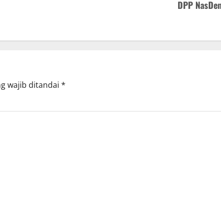
DPP NasDe
g wajib ditandai
*