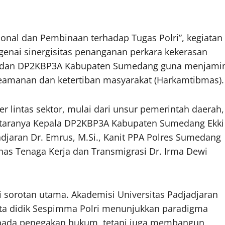
nal dan Pembinaan terhadap Tugas Polri”, kegiatan
genai sinergisitas penanganan perkara kekerasan
ng dan DP2KBP3A Kabupaten Sumedang guna menjami
keamanan dan ketertiban masyarakat (Harkamtibmas).
 lintas sektor, mulai dari unsur pemerintah daerah,
antaranya Kepala DP2KBP3A Kabupaten Sumedang Ekki
adjaran Dr. Emrus, M.Si., Kanit PPA Polres Sumedang
Dinas Tenaga Kerja dan Transmigrasi Dr. Irma Dewi
 sorotan utama. Akademisi Universitas Padjadjaran
rta didik Sespimma Polri menunjukkan paradigma
i pada penegakan hukum, tetapi juga membangun